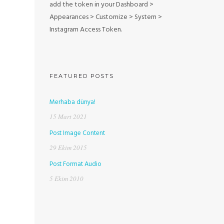
add the token in your Dashboard >
Appearances > Customize > System >
Instagram Access Token.
FEATURED POSTS
Merhaba dünya!
15 Mart 2021
Post Image Content
29 Ekim 2015
Post Format Audio
5 Ekim 2010