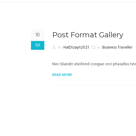
Post Format Gallery
10
Eyl
by
HatDizayn2021
in
Business Traveller
Nec blandit eleifend congue orci phasellus tin
READ MORE