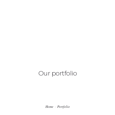
0541 339 62 92
info@hatdizayn.com
ANASAYFA
HAKKIMIZDA
HIZMETLERIMIZ
REFERANSLARIMIZ
Our portfolio
İLETIŞIM
Home
Portfolio